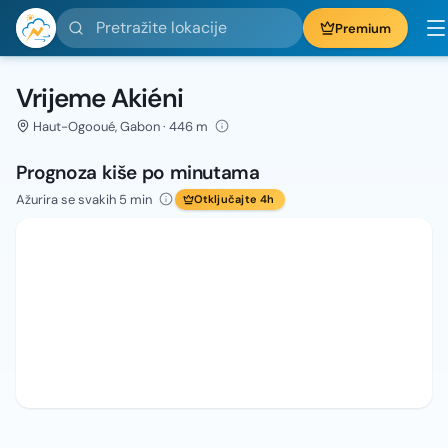
Pretražite lokacije
Premium
Vrijeme Akiéni
Haut-Ogooué, Gabon · 446 m
Prognoza kiše po minutama
Ažurira se svakih 5 min
Otključajte 4h