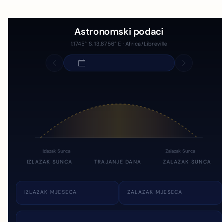
Astronomski podaci
1.1745° S, 13.8756° E · Africa/Libreville
Izlazak Sunca
Zalazak Sunca
IZLAZAK SUNCA
TRAJANJE DANA
ZALAZAK SUNCA
IZLAZAK MJESECA
ZALAZAK MJESECA