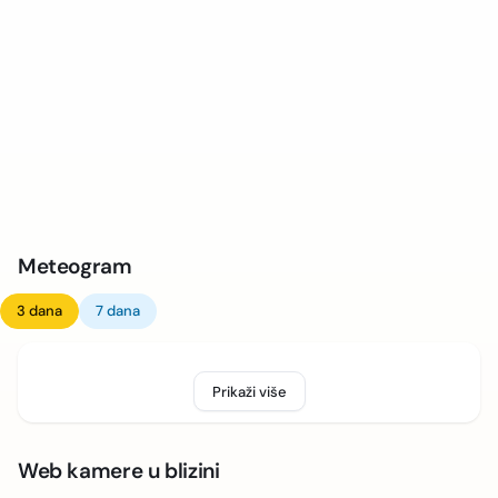
Meteogram
3 dana
7 dana
Prikaži više
Web kamere u blizini