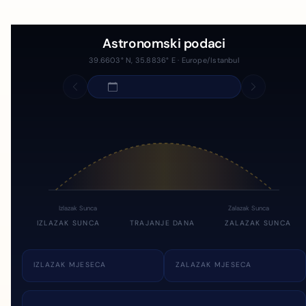
Astronomski podaci
39.6603° N, 35.8836° E · Europe/Istanbul
Izlazak Sunca
Zalazak Sunca
IZLAZAK SUNCA
TRAJANJE DANA
ZALAZAK SUNCA
IZLAZAK MJESECA
ZALAZAK MJESECA