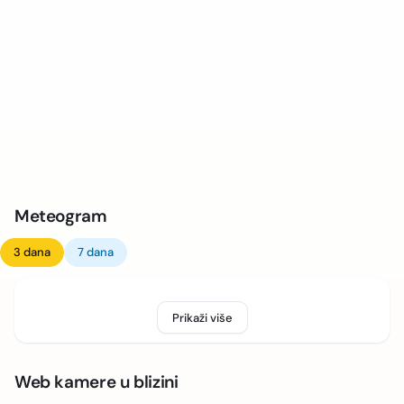
Meteogram
3 dana
7 dana
Prikaži više
Web kamere u blizini