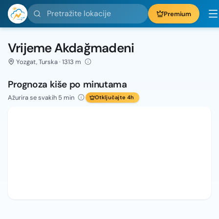
Pretražite lokacije
Premium
Vrijeme Akdağmadeni
Yozgat, Turska · 1313 m
Prognoza kiše po minutama
Ažurira se svakih 5 min
Otključajte 4h