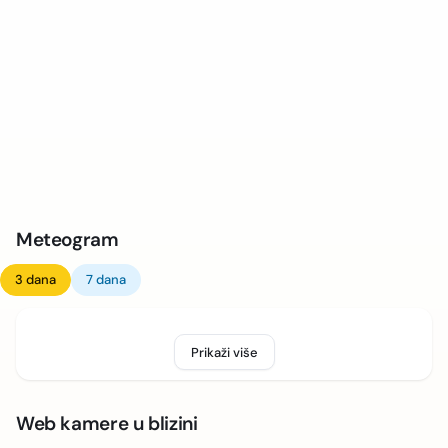
Meteogram
3 dana
7 dana
Prikaži više
Web kamere u blizini