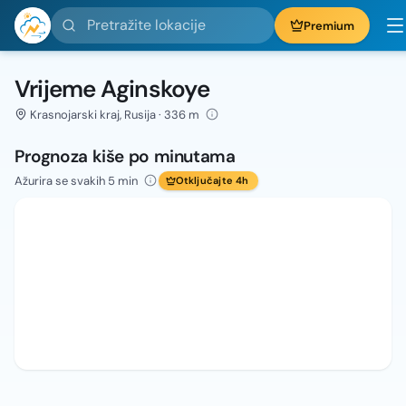
Pretražite lokacije
Premium
Vrijeme Aginskoye
Krasnojarski kraj, Rusija · 336 m
Prognoza kiše po minutama
Ažurira se svakih 5 min
Otključajte 4h