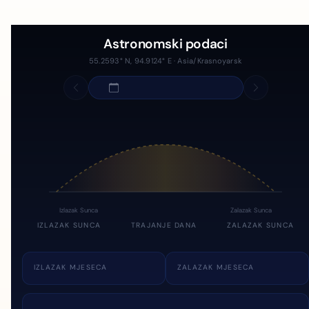
Astronomski podaci
55.2593° N, 94.9124° E · Asia/Krasnoyarsk
Izlazak Sunca
Zalazak Sunca
IZLAZAK SUNCA
TRAJANJE DANA
ZALAZAK SUNCA
IZLAZAK MJESECA
ZALAZAK MJESECA