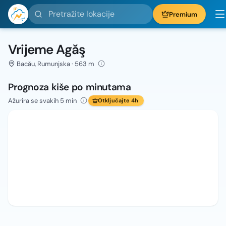
Pretražite lokacije
Premium
Vrijeme Agăş
Bacău, Rumunjska · 563 m
Prognoza kiše po minutama
Ažurira se svakih 5 min
Otključajte 4h