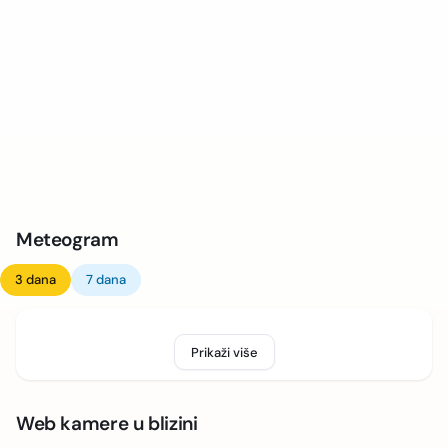
Meteogram
3 dana
7 dana
Prikaži više
Web kamere u blizini