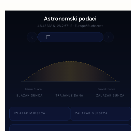
Astronomski podaci
46.4833° N, 26.2167° E · Europe/Bucharest
Izlazak Sunca
Zalazak Sunca
IZLAZAK SUNCA
TRAJANJE DANA
ZALAZAK SUNCA
IZLAZAK MJESECA
ZALAZAK MJESECA