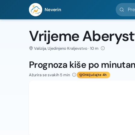
Pretražit
Neverin
Vrijeme Aberys
Valizija, Ujedinjeno Kraljevstvo · 10 m
Prognoza kiše po minuta
Ažurira se svakih 5 min
Otključajte 4h