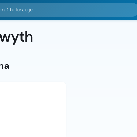
e lokacije
twyth
ma