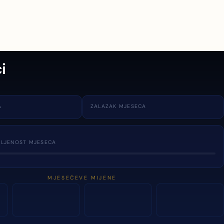
i
A
ZALAZAK MJESECA
TLJENOST MJESECA
MJESEČEVE MIJENE