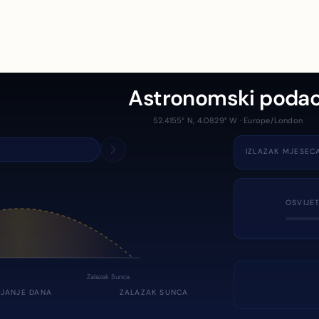
Astronomski podac
52.4155° N, 4.0829° W · Europe/London
IZLAZAK MJESEC
OSVIJE
Zalazak Sunca
JANJE DANA
ZALAZAK SUNCA