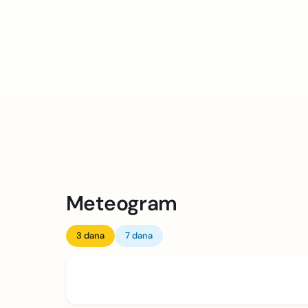
Meteogram
3 dana
7 dana