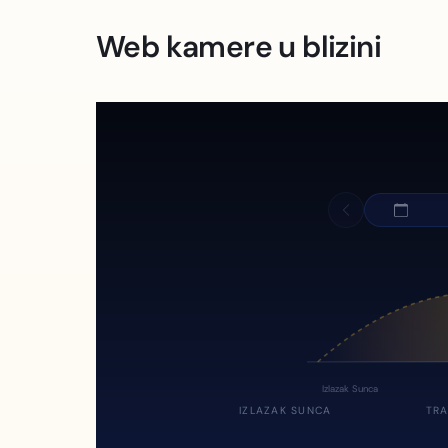
Web kamere u blizini
Izlazak Sunca
IZLAZAK SUNCA
TRA