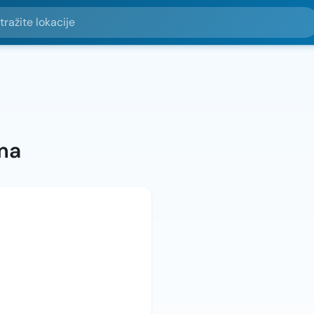
e lokacije
ma