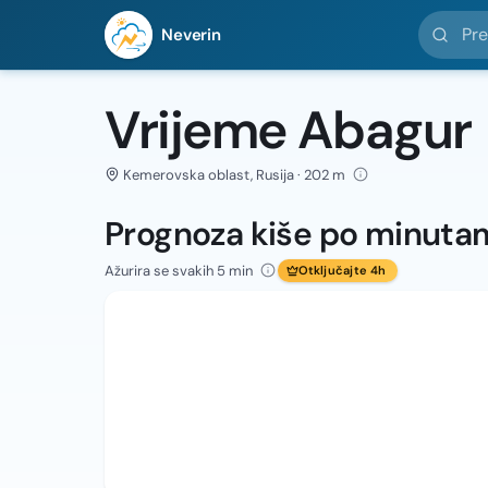
Pretražit
Neverin
Vrijeme Abagur
Kemerovska oblast, Rusija · 202 m
Prognoza kiše po minuta
Ažurira se svakih 5 min
Otključajte 4h