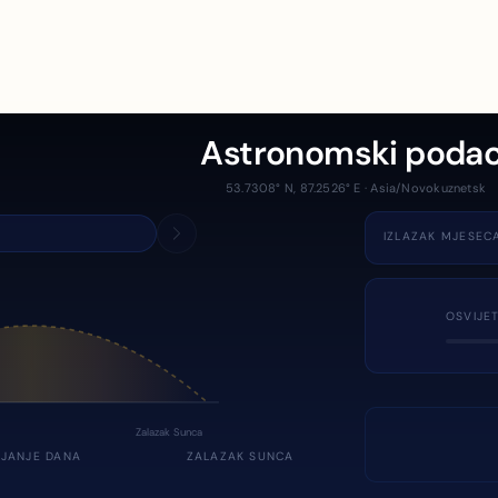
Astronomski podac
53.7308° N, 87.2526° E · Asia/Novokuznetsk
IZLAZAK MJESEC
OSVIJE
Zalazak Sunca
JANJE DANA
ZALAZAK SUNCA