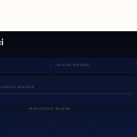
i
A
ZALAZAK MJESECA
TLJENOST MJESECA
MJESEČEVE MIJENE