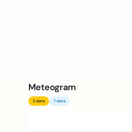
Meteogram
3 dana
7 dana