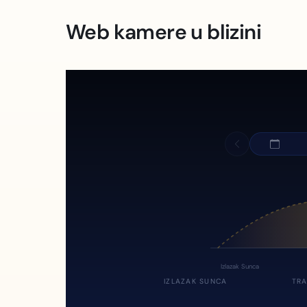
Web kamere u blizini
Izlazak Sunca
IZLAZAK SUNCA
TRA