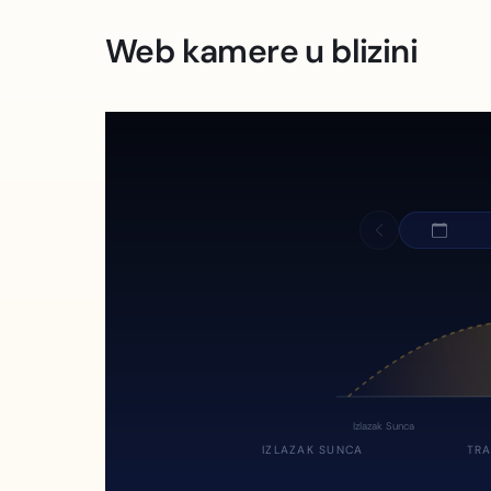
Web kamere u blizini
Izlazak Sunca
IZLAZAK SUNCA
TRA