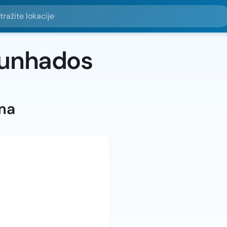
e lokacije
Cunhados
ma