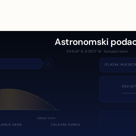
Astronomski podac
39.1524° N, 9.2972° W · Europe/Lisbon
IZLAZAK MJESEC
OSVIJE
Zalazak Sunca
JANJE DANA
ZALAZAK SUNCA