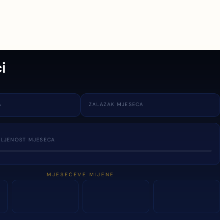
i
A
ZALAZAK MJESECA
TLJENOST MJESECA
MJESEČEVE MIJENE