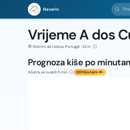
Pretražit
Neverin
Vrijeme A dos 
Distrito de Lisboa, Portugal · 32 m
Prognoza kiše po minuta
Ažurira se svakih 5 min
Otključajte 4h