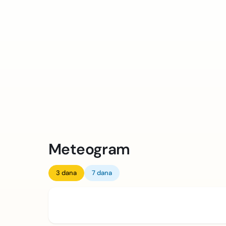
Meteogram
3 dana
7 dana