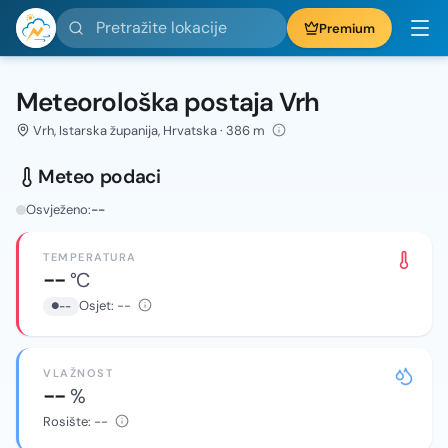
Pretražite lokacije
Premium
Meteorološka postaja Vrh
Vrh, Istarska županija, Hrvatska · 386 m
Meteo podaci
Osvježeno:
--
TEMPERATURA
--
°C
Osjet:
--
--
VLAŽNOST
--
%
Rosište:
--