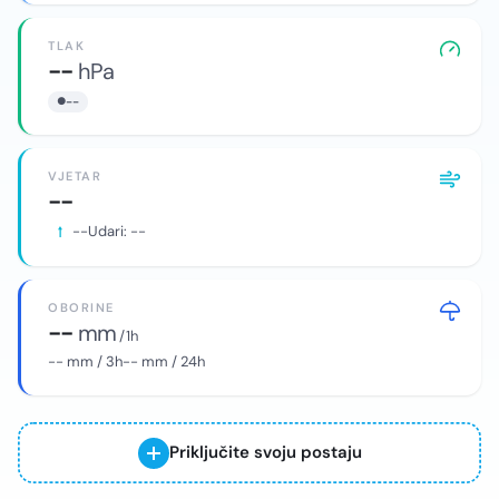
TLAK
--
hPa
--
VJETAR
--
--
Udari:
--
OBORINE
--
mm
/ 1h
--
mm / 3h
--
mm / 24h
Priključite svoju postaju