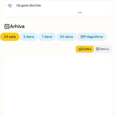
Ukupna oborina
--
Arhiva
24 sata
3 dana
7 dana
30 dana
Prilagođeno
Grafika
Tablica