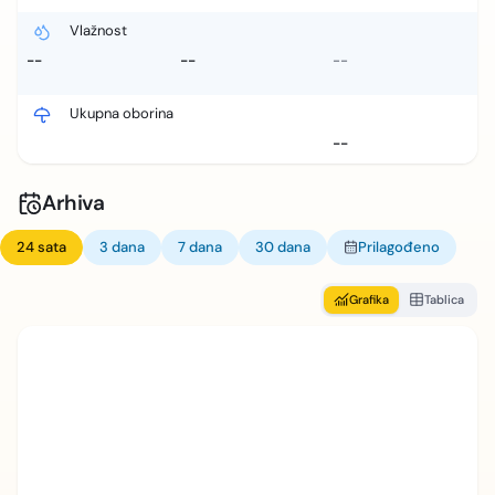
Vlažnost
--
--
--
Ukupna oborina
--
Arhiva
24 sata
3 dana
7 dana
30 dana
Prilagođeno
Grafika
Tablica