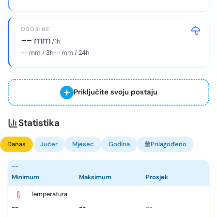
OBORINE
--
mm
/ 1h
--
mm / 3h
--
mm / 24h
Priključite svoju postaju
Statistika
Danas
Jučer
Mjesec
Godina
Prilagođeno
--
Minimum
Maksimum
Prosjek
Temperatura
--
--
--