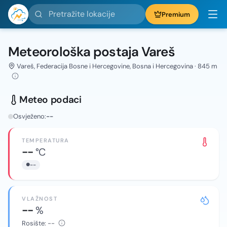
Pretražite lokacije
Premium
Meteorološka postaja Vareš
Vareš, Federacija Bosne i Hercegovine, Bosna i Hercegovina · 845 m
Meteo podaci
Osvježeno:
--
TEMPERATURA
--
°C
--
VLAŽNOST
--
%
Rosište:
--