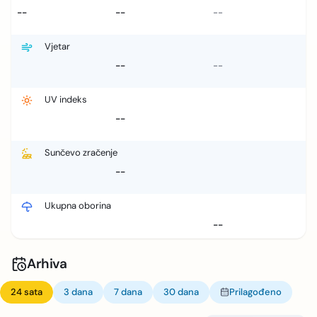
--
--
--
Vjetar
--
--
UV indeks
--
Sunčevo zračenje
--
Ukupna oborina
--
Arhiva
24 sata
3 dana
7 dana
30 dana
Prilagođeno