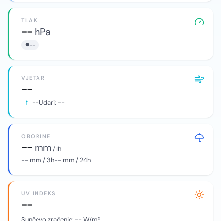
TLAK
--
hPa
--
VJETAR
--
--
Udari:
--
OBORINE
--
mm
/ 1h
--
mm / 3h
--
mm / 24h
UV INDEKS
--
Sunčevo zračenje:
--
W/m²