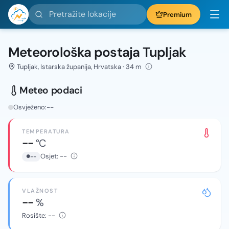
Pretražite lokacije
Premium
Meteorološka postaja Tupljak
Tupljak, Istarska županija, Hrvatska · 34 m
Meteo podaci
Osvježeno:
--
TEMPERATURA
--
°C
Osjet:
--
--
VLAŽNOST
--
%
Rosište:
--