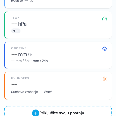
Rosište:
--
TLAK
--
hPa
--
OBORINE
--
mm
/ 1h
--
mm / 3h
--
mm / 24h
UV INDEKS
--
Sunčevo zračenje:
--
W/m²
Priključite svoju postaju