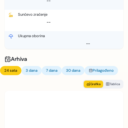
--
Sunčevo zračenje
--
Ukupna oborina
--
Arhiva
24 sata
3 dana
7 dana
30 dana
Prilagođeno
Grafika
Tablica