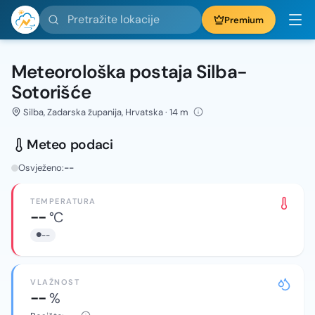
Pretražite lokacije
Premium
Meteorološka postaja Silba-
Sotorišće
Silba, Zadarska županija, Hrvatska · 14 m
Meteo podaci
Osvježeno:
--
TEMPERATURA
--
°C
--
VLAŽNOST
--
%