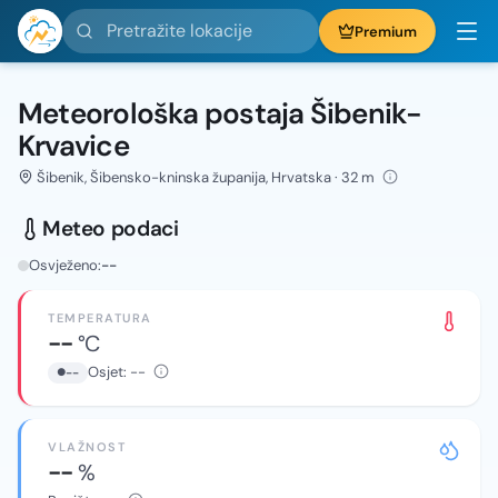
Pretražite lokacije
Premium
Meteorološka postaja Šibenik-
Krvavice
Šibenik, Šibensko-kninska županija, Hrvatska · 32 m
Meteo podaci
Osvježeno:
--
TEMPERATURA
--
°C
Osjet:
--
--
VLAŽNOST
--
%