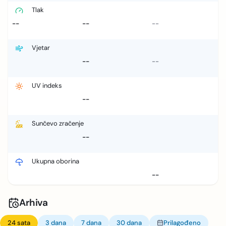
Tlak
--
--
--
Vjetar
--
--
UV indeks
--
Sunčevo zračenje
--
Ukupna oborina
--
Arhiva
24 sata
3 dana
7 dana
30 dana
Prilagođeno