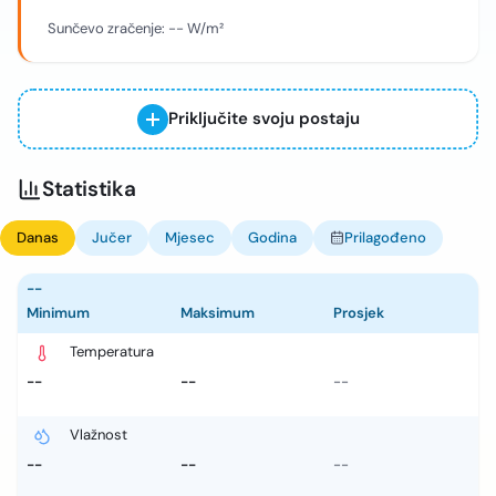
Sunčevo zračenje:
--
W/m²
Priključite svoju postaju
Statistika
Danas
Jučer
Mjesec
Godina
Prilagođeno
--
Minimum
Maksimum
Prosjek
Temperatura
--
--
--
Vlažnost
--
--
--