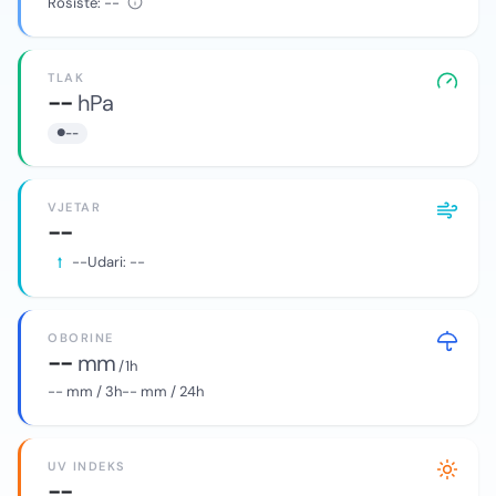
Rosište:
--
TLAK
--
hPa
--
VJETAR
--
--
Udari:
--
OBORINE
--
mm
/ 1h
--
mm / 3h
--
mm / 24h
UV INDEKS
--