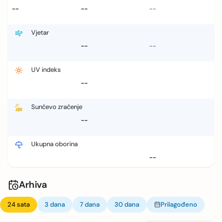
--
--
--
Vjetar
--
--
UV indeks
--
Sunčevo zračenje
--
Ukupna oborina
--
Arhiva
24 sata
3 dana
7 dana
30 dana
Prilagođeno