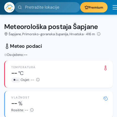
Pretražite lokacije
Premium
Meteorološka postaja Šapjane
Šapjane, Primorsko-goranska županija, Hrvatska · 416 m
Meteo podaci
Osvježeno:
--
TEMPERATURA
--
°C
Osjet:
--
--
VLAŽNOST
--
%
Rosište:
--