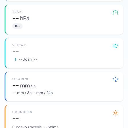
TLAK
--
hPa
--
VJETAR
--
--
Udari:
--
OBORINE
--
mm
/ 1h
--
mm / 3h
--
mm / 24h
UV INDEKS
--
Sunčevo zračenje:
--
W/m²