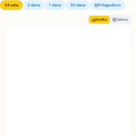
24 sata
3 dana
7 dana
30 dana
Prilagođeno
Grafika
Tablica