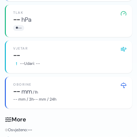
TLAK
--
hPa
--
VJETAR
--
--
Udari:
--
OBORINE
--
mm
/ 1h
--
mm / 3h
--
mm / 24h
More
Osvježeno:
--