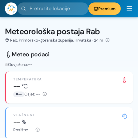
Pretražite lokacije
Premium
Meteorološka postaja Rab
Rab, Primorsko-goranska županija, Hrvatska · 24 m
Meteo podaci
Osvježeno:
--
TEMPERATURA
--
°C
Osjet:
--
--
VLAŽNOST
--
%
Rosište:
--