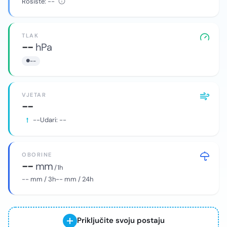
Rosište:
--
TLAK
--
hPa
--
VJETAR
--
--
Udari:
--
OBORINE
--
mm
/ 1h
--
mm / 3h
--
mm / 24h
Priključite svoju postaju