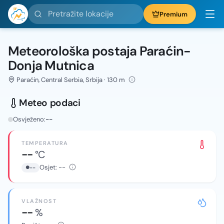
Pretražite lokacije
Premium
Meteorološka postaja Paraćin-
Donja Mutnica
Paraćin, Central Serbia, Srbija · 130 m
Meteo podaci
Osvježeno:
--
TEMPERATURA
--
°C
Osjet:
--
--
VLAŽNOST
--
%