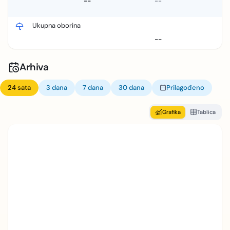
--
--
Ukupna oborina
--
Arhiva
24 sata
3 dana
7 dana
30 dana
Prilagođeno
Grafika
Tablica