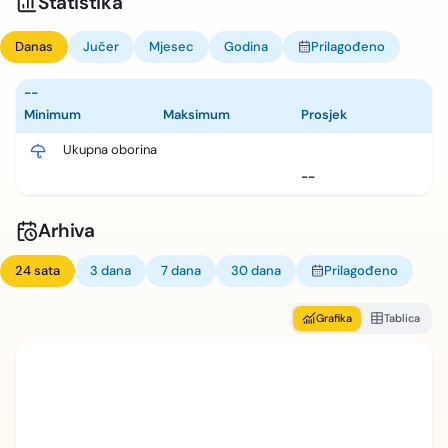
Statistika
Danas
Jučer
Mjesec
Godina
Prilagođeno
--
Minimum
Maksimum
Prosjek
Ukupna oborina
--
Arhiva
24 sata
3 dana
7 dana
30 dana
Prilagođeno
Grafika
Tablica