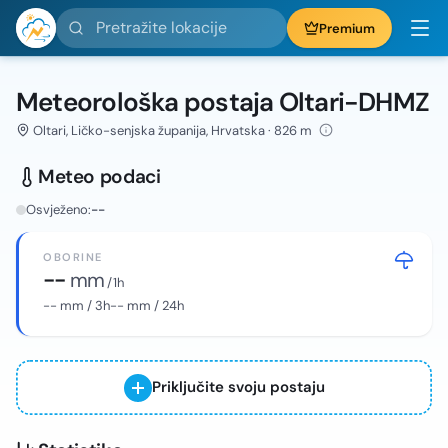
Pretražite lokacije
Premium
Meteorološka postaja Oltari-DHMZ
Oltari, Ličko-senjska županija, Hrvatska · 826 m
Meteo podaci
Osvježeno:
--
OBORINE
--
mm
/ 1h
--
mm / 3h
--
mm / 24h
Priključite svoju postaju