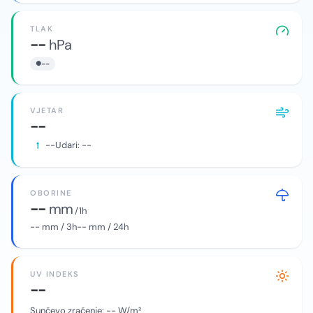
TLAK
--
hPa
--
VJETAR
--
--
Udari:
--
OBORINE
--
mm
/ 1h
--
mm / 3h
--
mm / 24h
UV INDEKS
--
Sunčevo zračenje:
--
W/m²