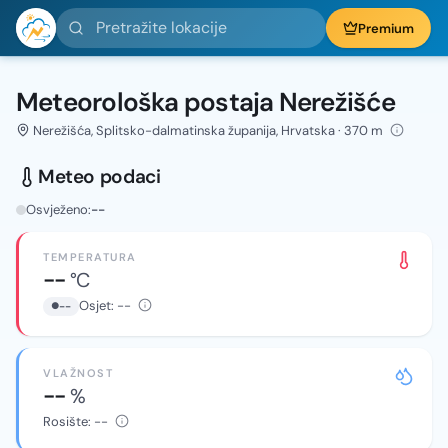
Pretražite lokacije
Premium
Meteorološka postaja Nerežišće
Nerežišća, Splitsko-dalmatinska županija, Hrvatska · 370 m
Meteo podaci
Osvježeno:
--
TEMPERATURA
--
°C
Osjet:
--
--
VLAŽNOST
--
%
Rosište:
--