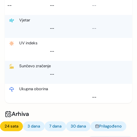
--
--
--
Vjetar
--
--
UV indeks
--
Sunčevo zračenje
--
Ukupna oborina
--
Arhiva
24 sata
3 dana
7 dana
30 dana
Prilagođeno