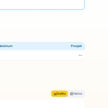
aksimum
Prosjek
--
Grafika
Tablica