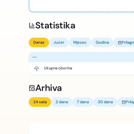
Statistika
Danas
Jučer
Mjesec
Godina
Prilag
--
Ukupna oborina
Arhiva
24 sata
3 dana
7 dana
30 dana
Pril