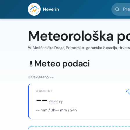
Pretražit
Neverin
Meteorološka p
Mošćenička Draga, Primorsko-goranska županija, Hrvats
Meteo podaci
Osvježeno:
--
OBORINE
--
mm
/ 1h
--
mm / 3h
--
mm / 24h