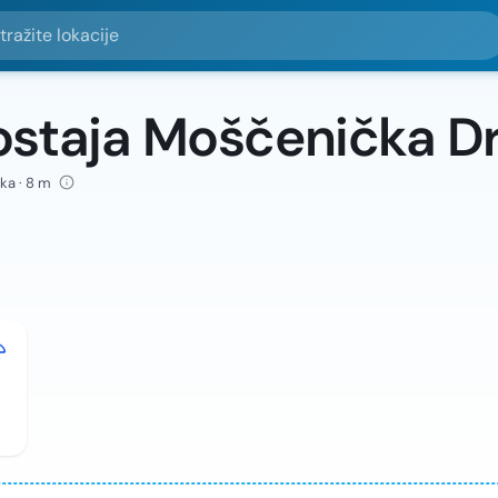
e lokacije
ostaja Moščenička D
ka · 8 m