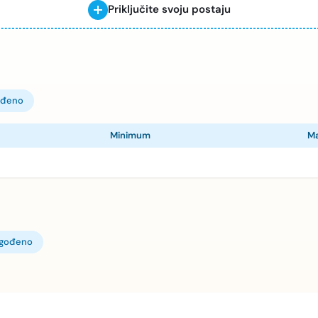
Priključite svoju postaju
ođeno
Minimum
M
agođeno