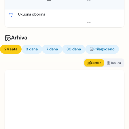
--
--
Ukupna oborina
--
Arhiva
24 sata
3 dana
7 dana
30 dana
Prilagođeno
Grafika
Tablica