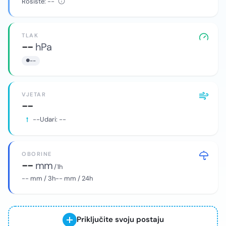
Rosište:
--
TLAK
--
hPa
--
VJETAR
--
--
Udari:
--
OBORINE
--
mm
/ 1h
--
mm / 3h
--
mm / 24h
Priključite svoju postaju