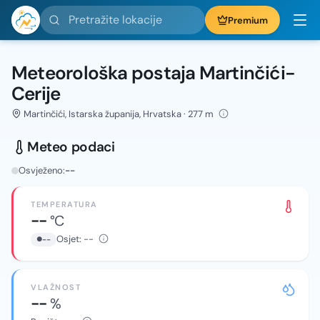
Pretražite lokacije
Premium
Meteorološka postaja Martinčići-
Cerije
Martinčići, Istarska županija, Hrvatska · 277 m
Meteo podaci
Osvježeno:
--
TEMPERATURA
--
°C
Osjet:
--
--
VLAŽNOST
--
%