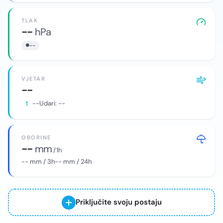
TLAK
--
hPa
--
VJETAR
--
--
Udari:
--
OBORINE
--
mm
/ 1h
--
mm / 3h
--
mm / 24h
Priključite svoju postaju