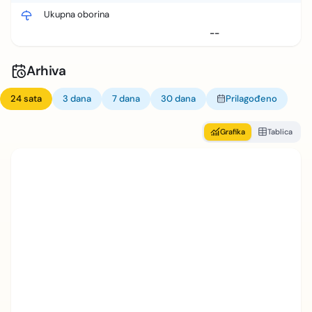
Ukupna oborina
--
Arhiva
24 sata
3 dana
7 dana
30 dana
Prilagođeno
Grafika
Tablica