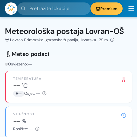
Pretražite lokacije
Premium
Meteorološka postaja Lovran-OŠ
Lovran, Primorsko-goranska županija, Hrvatska · 29 m
Meteo podaci
Osvježeno:
--
TEMPERATURA
--
°C
Osjet:
--
--
VLAŽNOST
--
%
Rosište:
--