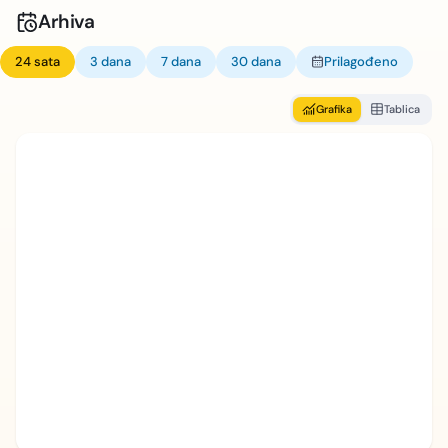
Arhiva
24 sata
3 dana
7 dana
30 dana
Prilagođeno
Grafika
Tablica