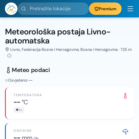
Pretražite lokacije
Premium
Meteorološka postaja Livno-
automatska
Livno, Federacija Bosne i Hercegovine, Bosna i Hercegovina · 725 m
Meteo podaci
Osvježeno:
--
TEMPERATURA
--
°C
--
OBORINE
--
mm
/ 1h