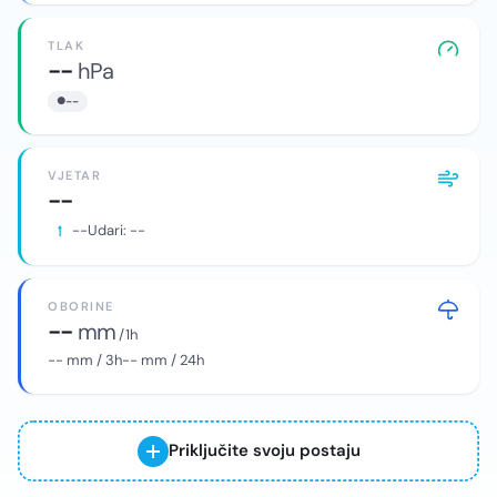
TLAK
--
hPa
--
VJETAR
--
--
Udari:
--
OBORINE
--
mm
/ 1h
--
mm / 3h
--
mm / 24h
Priključite svoju postaju