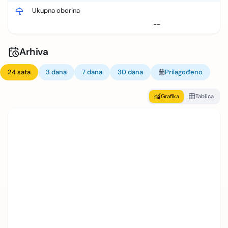
Ukupna oborina
--
Arhiva
24 sata
3 dana
7 dana
30 dana
Prilagođeno
Grafika
Tablica