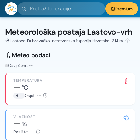
Pretražite lokacije
Premium
Meteorološka postaja Lastovo-vrh
Lastovo, Dubrovačko-neretvanska županija, Hrvatska · 314 m
Meteo podaci
Osvježeno:
--
TEMPERATURA
--
°C
Osjet:
--
--
VLAŽNOST
--
%
Rosište:
--