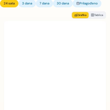
24 sata
3 dana
7 dana
30 dana
Prilagođeno
Grafika
Tablica