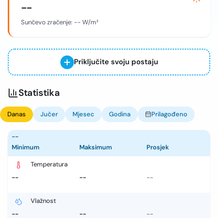
--
Sunčevo zračenje:
--
W/m²
Priključite svoju postaju
Statistika
Danas
Jučer
Mjesec
Godina
Prilagođeno
--
Minimum
Maksimum
Prosjek
Temperatura
--
--
--
Vlažnost
--
--
--