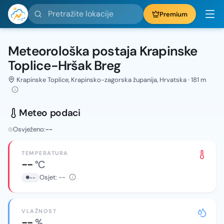
Pretražite lokacije
Premium
Meteorološka postaja Krapinske
Toplice-Hršak Breg
Krapinske Toplice, Krapinsko-zagorska županija, Hrvatska · 181 m
Meteo podaci
Osvježeno:
--
TEMPERATURA
--
°C
Osjet:
--
--
VLAŽNOST
--
%