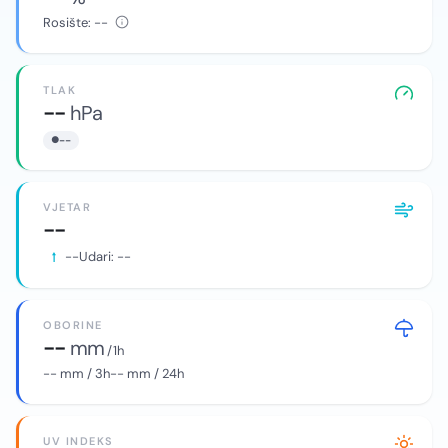
Rosište:
--
TLAK
--
hPa
--
VJETAR
--
--
Udari:
--
OBORINE
--
mm
/ 1h
--
mm / 3h
--
mm / 24h
UV INDEKS