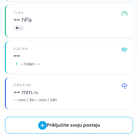
TLAK
--
hPa
--
VJETAR
--
--
Udari:
--
OBORINE
--
mm
/ 1h
--
mm / 3h
--
mm / 24h
Priključite svoju postaju