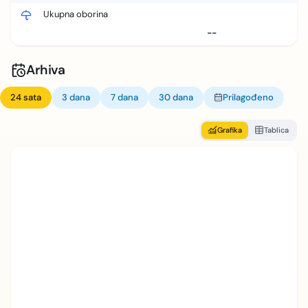
Ukupna oborina
--
Arhiva
24 sata
3 dana
7 dana
30 dana
Prilagođeno
Grafika
Tablica