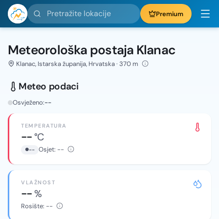
Pretražite lokacije
Premium
Meteorološka postaja Klanac
Klanac, Istarska županija, Hrvatska · 370 m
Meteo podaci
Osvježeno:
--
TEMPERATURA
--
°C
Osjet:
--
--
VLAŽNOST
--
%
Rosište:
--