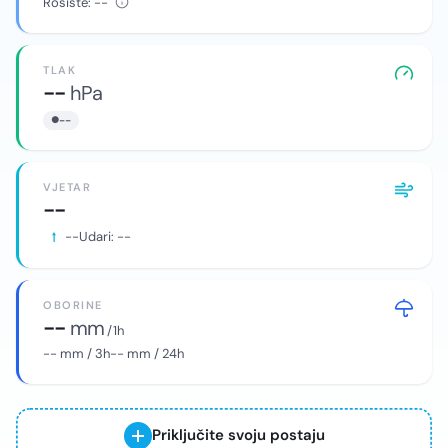
Rosište:
--
TLAK
--
hPa
--
VJETAR
--
--
Udari:
--
OBORINE
--
mm
/ 1h
--
mm / 3h
--
mm / 24h
Priključite svoju postaju