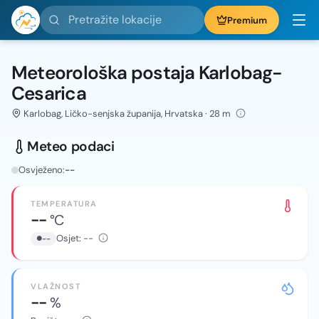
Pretražite lokacije
Premium
Meteorološka postaja Karlobag-
Cesarica
Karlobag, Ličko-senjska županija, Hrvatska · 28 m
Meteo podaci
Osvježeno:
--
TEMPERATURA
--
°C
Osjet:
--
--
VLAŽNOST
--
%