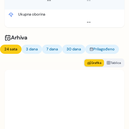
--
--
Ukupna oborina
--
Arhiva
24 sata
3 dana
7 dana
30 dana
Prilagođeno
Grafika
Tablica