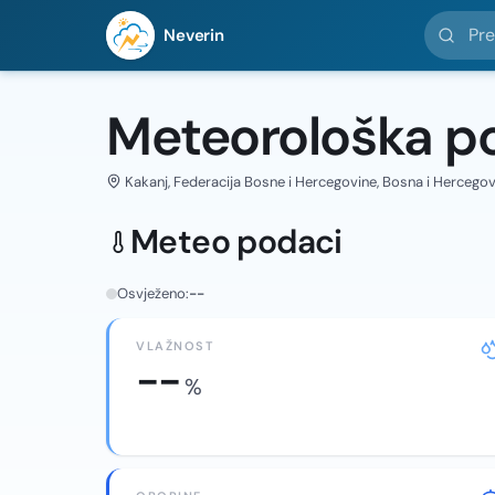
Pretražit
Neverin
Meteorološka po
Kakanj, Federacija Bosne i Hercegovine, Bosna i Hercego
Meteo podaci
Osvježeno:
--
VLAŽNOST
--
%