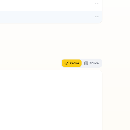
--
--
--
Grafika
Tablica