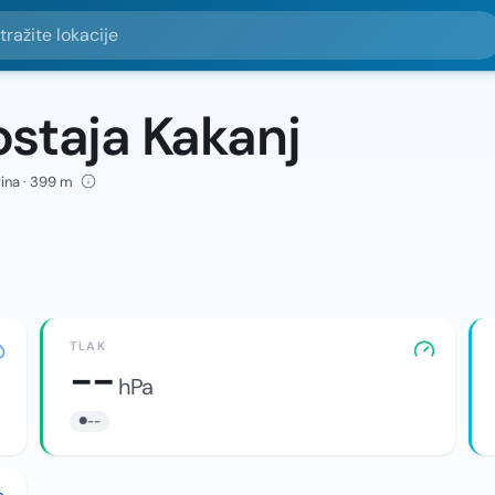
e lokacije
staja Kakanj
vina · 399 m
TLAK
--
hPa
--