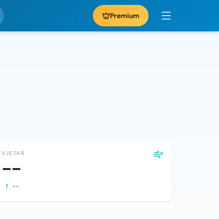
Premium
VJETAR
--
--