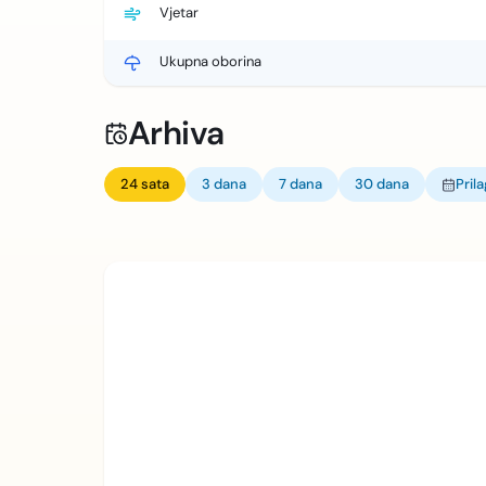
Vjetar
Ukupna oborina
Arhiva
24 sata
3 dana
7 dana
30 dana
Pril