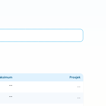
aksimum
Prosjek
--
--
--
--