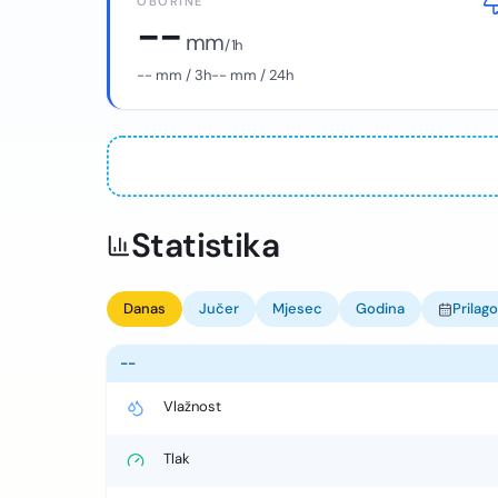
OBORINE
--
mm
/ 1h
--
mm / 3h
--
mm / 24h
Statistika
Danas
Jučer
Mjesec
Godina
Prilag
--
Vlažnost
Tlak