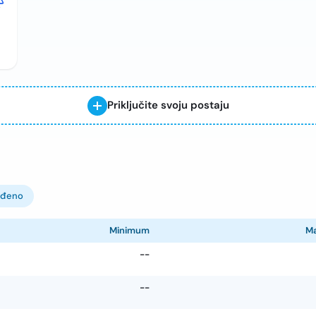
Priključite svoju postaju
ođeno
Minimum
M
--
--