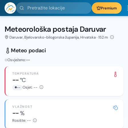
Pretražite lokacije
Premium
Meteorološka postaja Daruvar
Daruvar, Bjelovarsko-bilogorska županija, Hrvatska · 152 m
Meteo podaci
Osvježeno:
--
TEMPERATURA
--
°C
Osjet:
--
--
VLAŽNOST
--
%
Rosište:
--