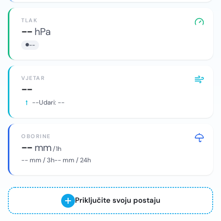
TLAK
--
hPa
--
VJETAR
--
--
Udari:
--
OBORINE
--
mm
/ 1h
--
mm / 3h
--
mm / 24h
Priključite svoju postaju