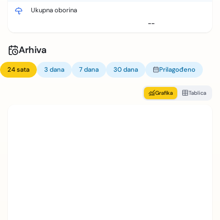
Ukupna oborina
--
Arhiva
24 sata
3 dana
7 dana
30 dana
Prilagođeno
Grafika
Tablica