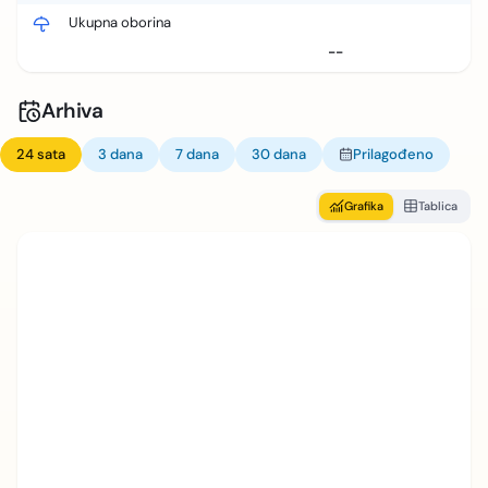
Ukupna oborina
--
Arhiva
24 sata
3 dana
7 dana
30 dana
Prilagođeno
Grafika
Tablica