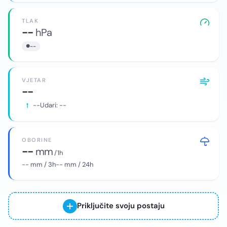
TLAK
--
hPa
--
VJETAR
--
--
Udari:
--
OBORINE
--
mm
/ 1h
--
mm / 3h
--
mm / 24h
Priključite svoju postaju