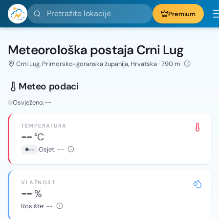
Pretražite lokacije
Premium
Meteorološka postaja Crni Lug
Crni Lug, Primorsko-goranska županija, Hrvatska · 790 m
Meteo podaci
Osvježeno:
--
TEMPERATURA
--
°C
Osjet:
--
--
VLAŽNOST
--
%
Rosište:
--