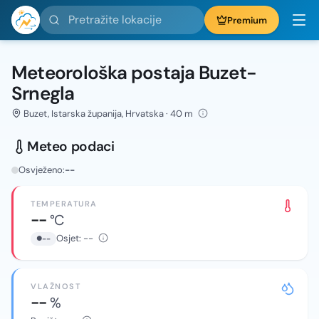
Pretražite lokacije
Premium
Meteorološka postaja Buzet-
Srnegla
Buzet, Istarska županija, Hrvatska · 40 m
Meteo podaci
Osvježeno:
--
TEMPERATURA
--
°C
Osjet:
--
--
VLAŽNOST
--
%