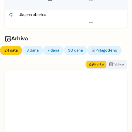
--
--
Ukupna oborina
--
Arhiva
24 sata
3 dana
7 dana
30 dana
Prilagođeno
Grafika
Tablica