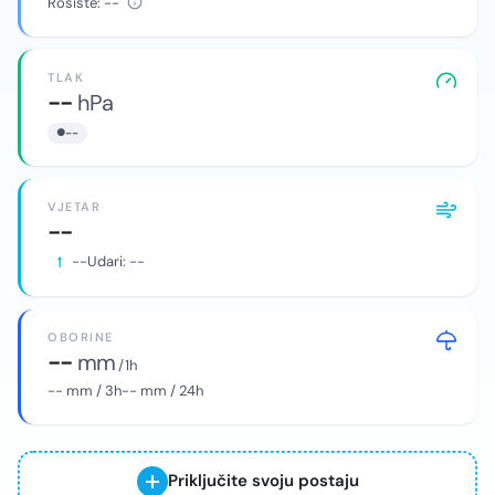
Rosište:
--
TLAK
--
hPa
--
VJETAR
--
--
Udari:
--
OBORINE
--
mm
/ 1h
--
mm / 3h
--
mm / 24h
Priključite svoju postaju