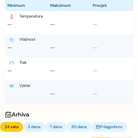
Minimum
Maksimum
Prosjek
Temperatura
--
--
--
Vlažnost
--
--
--
Tlak
--
--
--
Vjetar
--
--
Arhiva
24 sata
3 dana
7 dana
30 dana
Prilagođeno