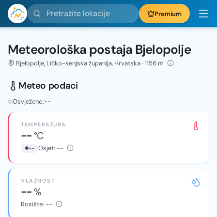
Pretražite lokacije
Premium
Meteorološka postaja Bjelopolje
Bjelopolje, Ličko-senjska županija, Hrvatska · 1156 m
Meteo podaci
Osvježeno:
--
TEMPERATURA
--
°C
Osjet:
--
--
VLAŽNOST
--
%
Rosište:
--