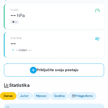
TLAK
--
hPa
--
VJETAR
--
--
Udari:
--
Priključite svoju postaju
Statistika
Danas
Jučer
Mjesec
Godina
Prilagođeno
--