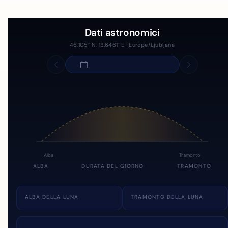
Dati astronomici
46.105° N, 13.6461° E · Europe/Ljubljana
Alba
Tramonto
ALBA
DURATA DEL GIORNO
TRAMONTO
ALBA DELLA LUNA
TRAMONTO DELLA LUNA