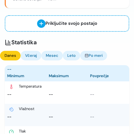
Priključite svojo postajo
Statistika
Danes
Včeraj
Mesec
Leto
Po meri
--
Minimum
Maksimum
Povprečje
Temperatura
--
--
--
Vlažnost
--
--
--
Tlak