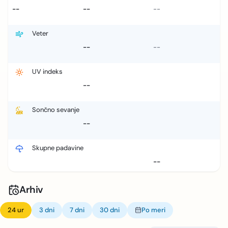
--
--
--
Veter
--
--
UV indeks
--
Sončno sevanje
--
Skupne padavine
--
Arhiv
24 ur
3 dni
7 dni
30 dni
Po meri