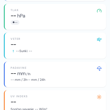
TLAK
--
hPa
--
VETER
--
--
Sunki:
--
PADAVINE
--
mm
/ 1h
--
mm / 3h
--
mm / 24h
UV INDEKS
--
Sončno sevanje:
--
W/m²