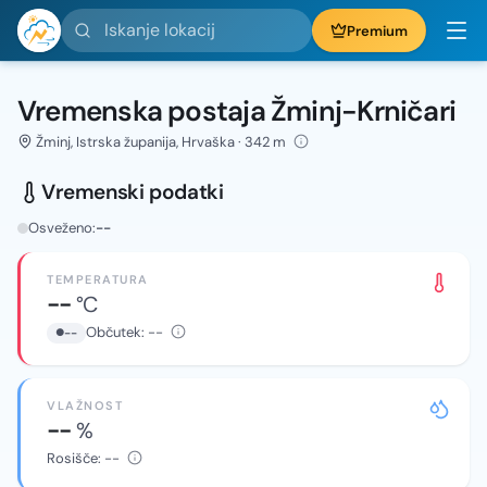
Iskanje lokacij
Premium
Vremenska postaja Žminj-Krničari
Žminj, Istrska županija, Hrvaška · 342 m
Vremenski podatki
Osveženo:
--
TEMPERATURA
--
°C
Občutek:
--
--
VLAŽNOST
--
%
Rosišče:
--