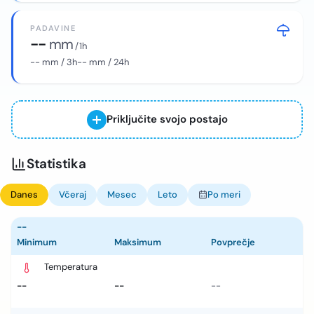
PADAVINE
--
mm
/ 1h
--
mm / 3h
--
mm / 24h
Priključite svojo postajo
Statistika
Danes
Včeraj
Mesec
Leto
Po meri
--
Minimum
Maksimum
Povprečje
Temperatura
--
--
--