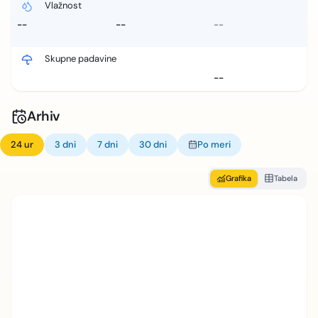
Vlažnost
--
--
--
Skupne padavine
--
Arhiv
24 ur
3 dni
7 dni
30 dni
Po meri
Grafika
Tabela