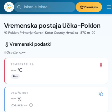
Iskanje lokacij
Premium
Vremenska postaja Učka-Poklon
Poklon, Primorje-Gorski Kotar County, Hrvaška · 870 m
Vremenski podatki
Osveženo:
--
TEMPERATURA
--
°C
--
VLAŽNOST
--
%
Rosišče:
--