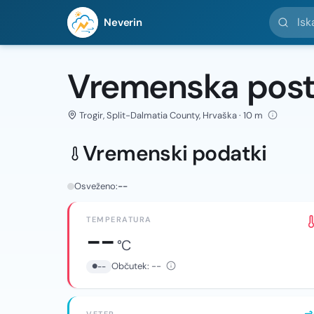
Iskanje l
Neverin
Vremenska posta
Trogir, Split-Dalmatia County, Hrvaška · 10 m
Vremenski podatki
Osveženo:
--
TEMPERATURA
--
°C
Občutek:
--
--