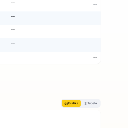
--
--
--
--
--
--
--
Grafika
Tabela