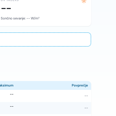
UV INDEKS
--
Sončno sevanje:
--
W/m²
aksimum
Povprečje
--
--
--
--