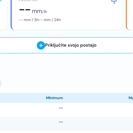
PADAVINE
--
mm
/ 1h
--
mm / 3h
--
mm / 24h
Priključite svojo postajo
Minimum
M
--
--