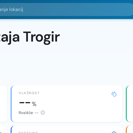
okacij
ja Trogir
VLAŽNOST
--
%
Rosišče:
--