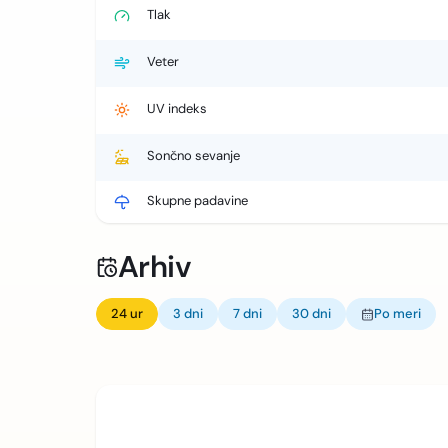
Tlak
Veter
UV indeks
Sončno sevanje
Skupne padavine
Arhiv
24 ur
3 dni
7 dni
30 dni
Po meri