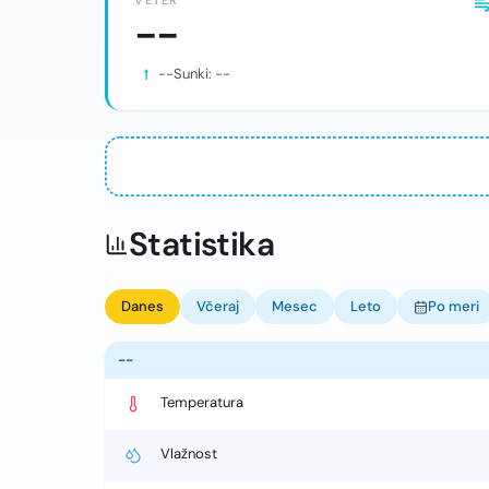
VETER
--
--
Sunki:
--
Statistika
Danes
Včeraj
Mesec
Leto
Po meri
--
Temperatura
Vlažnost