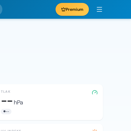
Premium
TLAK
--
hPa
--