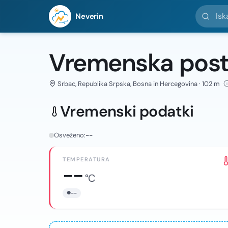
Iskanje l
Neverin
Vremenska post
Srbac, Republika Srpska, Bosna in Hercegovina · 102 m
Vremenski podatki
Osveženo:
--
TEMPERATURA
--
°C
--