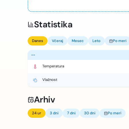
Statistika
Danes
Včeraj
Mesec
Leto
Po meri
--
Temperatura
Vlažnost
Arhiv
24 ur
3 dni
7 dni
30 dni
Po meri