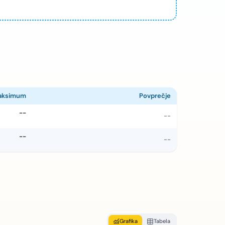
aksimum
Povprečje
--
--
--
--
Grafika
Tabela