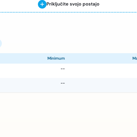
Priključite svojo postajo
Minimum
M
--
--