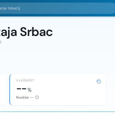
okacij
aja Srbac
VLAŽNOST
--
%
Rosišče:
--