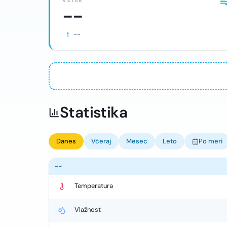
VETER
--
--
Statistika
Danes
Včeraj
Mesec
Leto
Po meri
--
Temperatura
Vlažnost