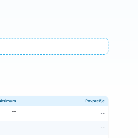
aksimum
Povprečje
--
--
--
--