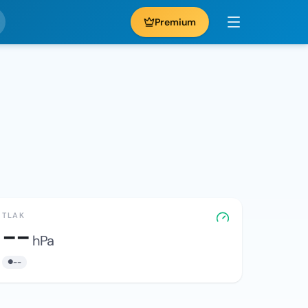
Premium
TLAK
--
hPa
--