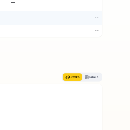
--
--
--
--
--
Grafika
Tabela