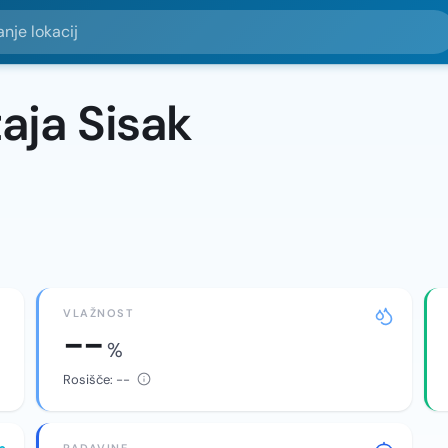
okacij
aja Sisak
VLAŽNOST
--
%
Rosišče:
--