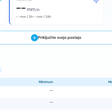
PADAVINE
--
mm
/ 1h
--
mm / 3h
--
mm / 24h
Priključite svojo postajo
Minimum
M
--
--