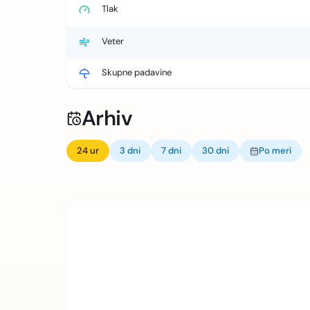
Tlak
Veter
Skupne padavine
Arhiv
24 ur
3 dni
7 dni
30 dni
Po meri