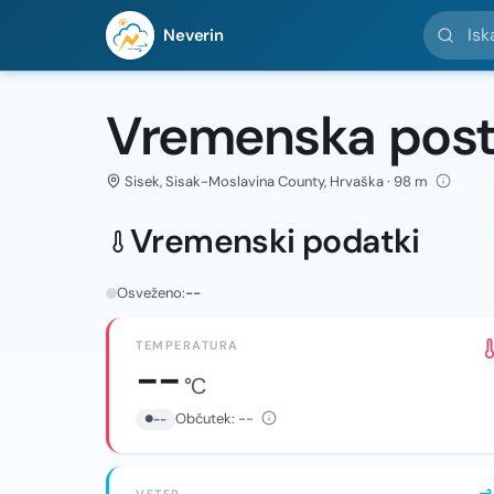
Iskanje l
Neverin
Vremenska post
Sisek, Sisak-Moslavina County, Hrvaška · 98 m
Vremenski podatki
Osveženo:
--
TEMPERATURA
--
°C
Občutek:
--
--