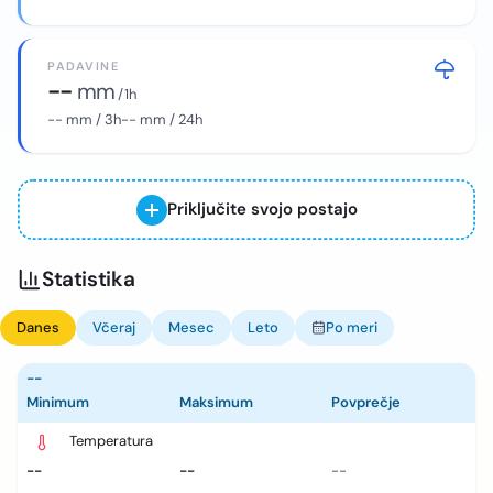
PADAVINE
--
mm
/ 1h
--
mm / 3h
--
mm / 24h
Priključite svojo postajo
Statistika
Danes
Včeraj
Mesec
Leto
Po meri
--
Minimum
Maksimum
Povprečje
Temperatura
--
--
--