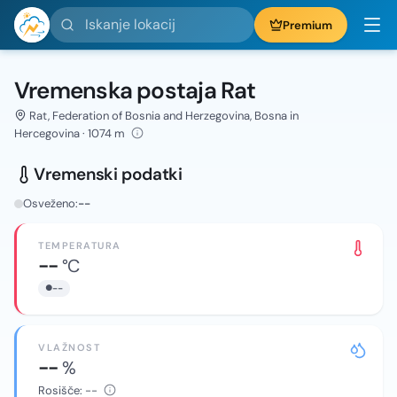
Iskanje lokacij
Premium
Vremenska postaja Rat
Rat, Federation of Bosnia and Herzegovina, Bosna in
Hercegovina · 1074 m
Vremenski podatki
Osveženo:
--
TEMPERATURA
--
°C
--
VLAŽNOST
--
%
Rosišče:
--