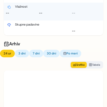
Vlažnost
--
--
--
Skupne padavine
--
Arhiv
24 ur
3 dni
7 dni
30 dni
Po meri
Grafika
Tabela