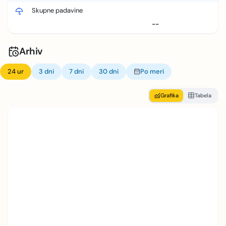
Skupne padavine
--
Arhiv
24 ur
3 dni
7 dni
30 dni
Po meri
Grafika
Tabela