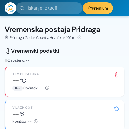
Iskanje lokacij
Premium
Vremenska postaja Pridraga
Pridraga, Zadar County, Hrvaška · 101 m
Vremenski podatki
Osveženo:
--
TEMPERATURA
--
°C
Občutek:
--
--
VLAŽNOST
--
%
Rosišče:
--