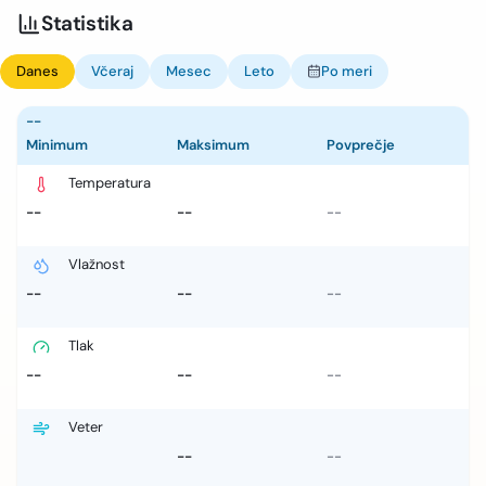
Statistika
Danes
Včeraj
Mesec
Leto
Po meri
--
Minimum
Maksimum
Povprečje
Temperatura
--
--
--
Vlažnost
--
--
--
Tlak
--
--
--
Veter
--
--