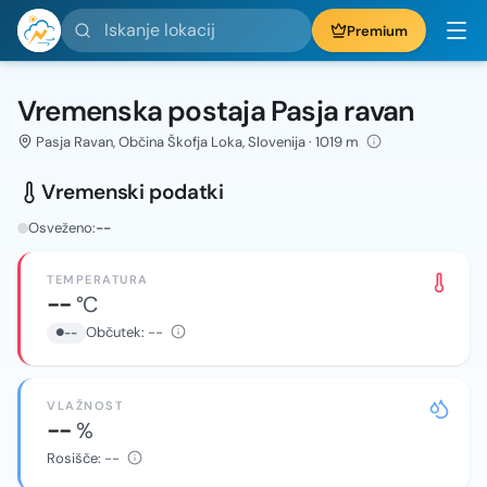
Iskanje lokacij
Premium
Vremenska postaja Pasja ravan
Pasja Ravan, Občina Škofja Loka, Slovenija · 1019 m
Vremenski podatki
Osveženo:
--
TEMPERATURA
--
°C
Občutek:
--
--
VLAŽNOST
--
%
Rosišče:
--