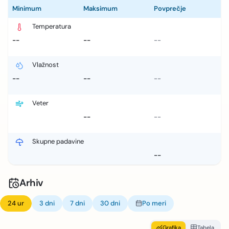
Minimum
Maksimum
Povprečje
Temperatura
--
--
--
Vlažnost
--
--
--
Veter
--
--
Skupne padavine
--
Arhiv
24 ur
3 dni
7 dni
30 dni
Po meri
Grafika
Tabela