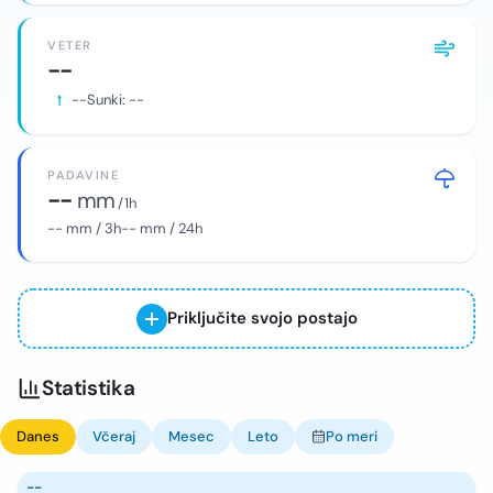
VETER
--
--
Sunki:
--
PADAVINE
--
mm
/ 1h
--
mm / 3h
--
mm / 24h
Priključite svojo postajo
Statistika
Danes
Včeraj
Mesec
Leto
Po meri
--