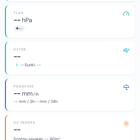
TLAK
--
hPa
--
VETER
--
--
Sunki:
--
PADAVINE
--
mm
/ 1h
--
mm / 3h
--
mm / 24h
UV INDEKS
--
Sončno sevanje:
--
W/m²