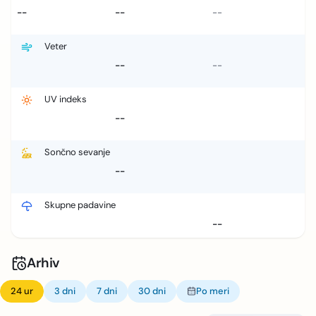
--
--
--
Veter
--
--
UV indeks
--
Sončno sevanje
--
Skupne padavine
--
Arhiv
24 ur
3 dni
7 dni
30 dni
Po meri