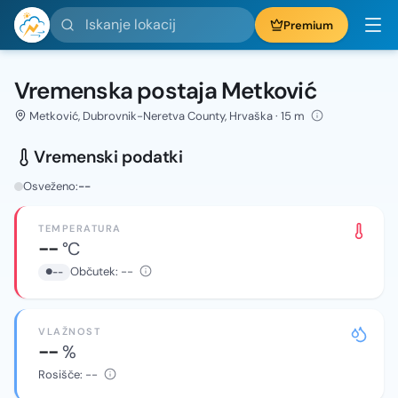
Iskanje lokacij
Premium
Vremenska postaja Metković
Metković, Dubrovnik-Neretva County, Hrvaška · 15 m
Vremenski podatki
Osveženo:
--
TEMPERATURA
--
°C
Občutek:
--
--
VLAŽNOST
--
%
Rosišče:
--