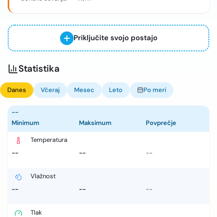
Priključite svojo postajo
Statistika
Danes
Včeraj
Mesec
Leto
Po meri
--
Minimum
Maksimum
Povprečje
Temperatura
--
--
--
Vlažnost
--
--
--
Tlak