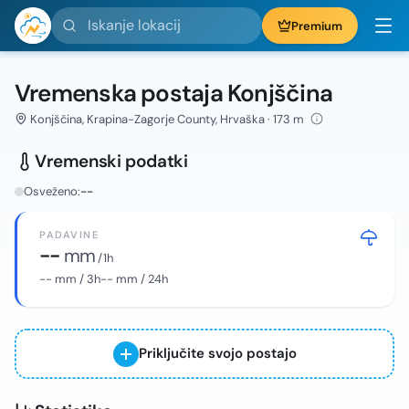
Iskanje lokacij
Premium
Vremenska postaja Konjščina
Konjščina, Krapina-Zagorje County, Hrvaška · 173 m
Vremenski podatki
Osveženo:
--
PADAVINE
--
mm
/ 1h
--
mm / 3h
--
mm / 24h
Priključite svojo postajo