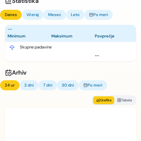
Statistika
Danes
Včeraj
Mesec
Leto
Po meri
--
Minimum
Maksimum
Povprečje
Skupne padavine
--
Arhiv
24 ur
3 dni
7 dni
30 dni
Po meri
Grafika
Tabela