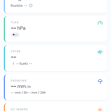
Rosišče:
--
TLAK
--
hPa
--
VETER
--
--
Sunki:
--
PADAVINE
--
mm
/ 1h
--
mm / 3h
--
mm / 24h
UV INDEKS