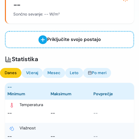
--
Sončno sevanje:
--
W/m²
Priključite svojo postajo
Statistika
Danes
Včeraj
Mesec
Leto
Po meri
--
Minimum
Maksimum
Povprečje
Temperatura
--
--
--
Vlažnost
--
--
--