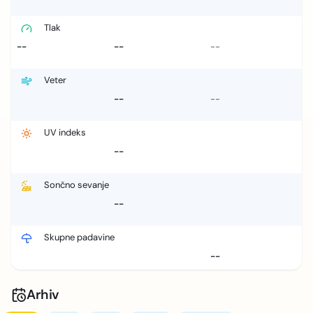
Tlak
--
--
--
Veter
--
--
UV indeks
--
Sončno sevanje
--
Skupne padavine
--
Arhiv