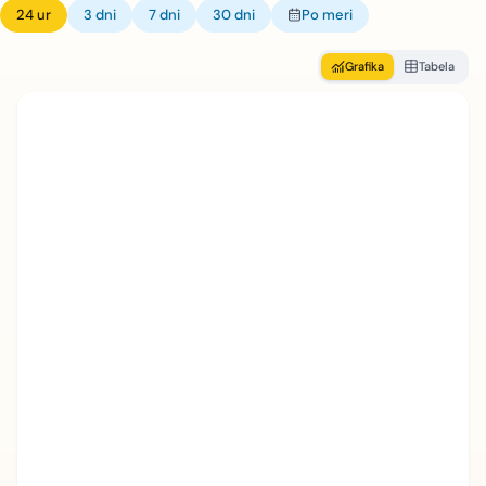
24 ur
3 dni
7 dni
30 dni
Po meri
Grafika
Tabela