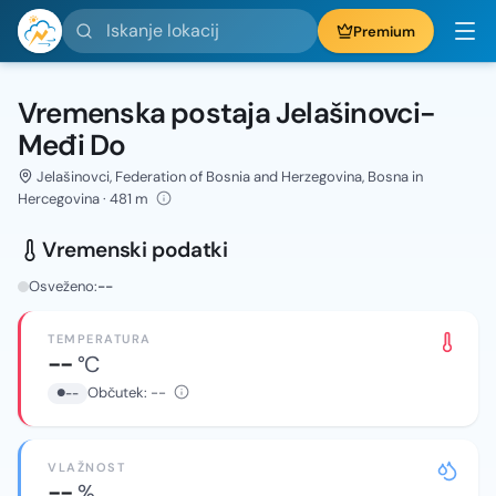
Iskanje lokacij
Premium
Vremenska postaja Jelašinovci-
Međi Do
Jelašinovci, Federation of Bosnia and Herzegovina, Bosna in
Hercegovina · 481 m
Vremenski podatki
Osveženo:
--
TEMPERATURA
--
°C
Občutek:
--
--
VLAŽNOST
--
%