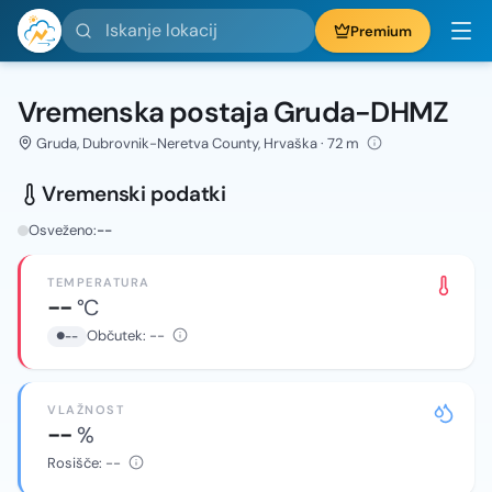
Iskanje lokacij
Premium
Vremenska postaja Gruda-DHMZ
Gruda, Dubrovnik-Neretva County, Hrvaška · 72 m
Vremenski podatki
Osveženo:
--
TEMPERATURA
--
°C
Občutek:
--
--
VLAŽNOST
--
%
Rosišče:
--