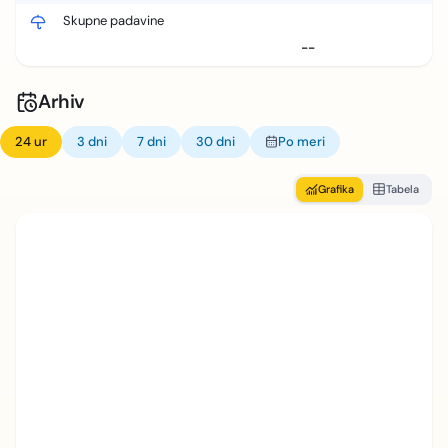
Skupne padavine
--
Arhiv
24 ur
3 dni
7 dni
30 dni
Po meri
Grafika
Tabela