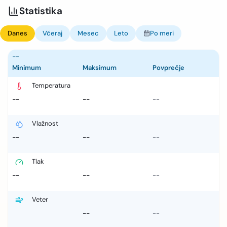
Statistika
Danes
Včeraj
Mesec
Leto
Po meri
--
Minimum
Maksimum
Povprečje
Temperatura
--
--
--
Vlažnost
--
--
--
Tlak
--
--
--
Veter
--
--