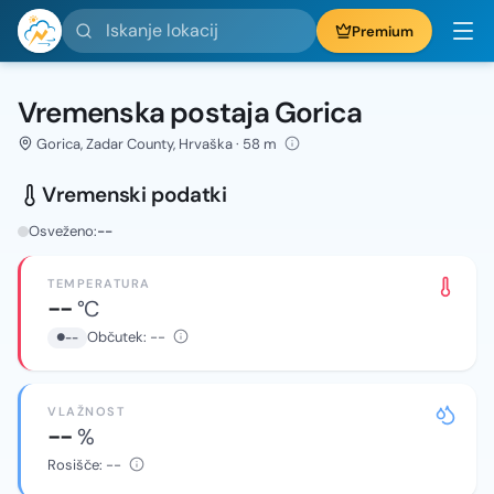
Iskanje lokacij
Premium
Vremenska postaja Gorica
Gorica, Zadar County, Hrvaška · 58 m
Vremenski podatki
Osveženo:
--
TEMPERATURA
--
°C
Občutek:
--
--
VLAŽNOST
--
%
Rosišče:
--