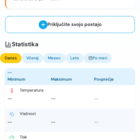
Priključite svojo postajo
Statistika
Danes
Včeraj
Mesec
Leto
Po meri
--
Minimum
Maksimum
Povprečje
Temperatura
--
--
--
Vlažnost
--
--
--
Tlak