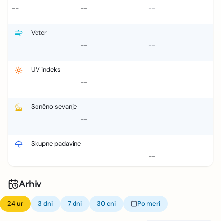
--
--
--
Veter
--
--
UV indeks
--
Sončno sevanje
--
Skupne padavine
--
Arhiv
24 ur
3 dni
7 dni
30 dni
Po meri