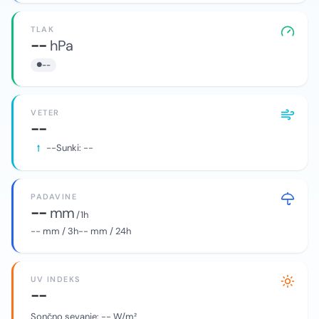
TLAK
--
hPa
--
VETER
--
--
Sunki:
--
PADAVINE
--
mm
/ 1h
--
mm / 3h
--
mm / 24h
UV INDEKS
--
Sončno sevanje:
--
W/m²