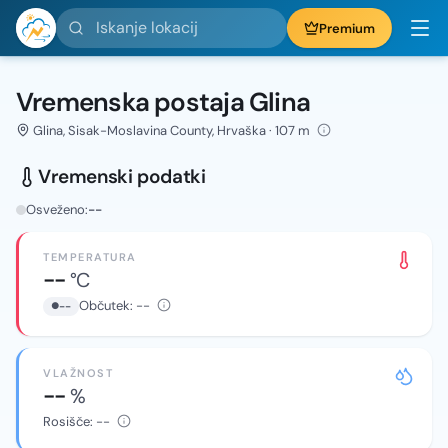
Iskanje lokacij
Premium
Vremenska postaja Glina
Glina, Sisak-Moslavina County, Hrvaška · 107 m
Vremenski podatki
Osveženo:
--
TEMPERATURA
--
°C
Občutek:
--
--
VLAŽNOST
--
%
Rosišče:
--