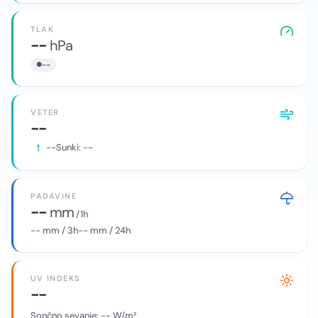
TLAK
--
hPa
--
VETER
--
--
Sunki:
--
PADAVINE
--
mm
/ 1h
--
mm / 3h
--
mm / 24h
UV INDEKS
--
Sončno sevanje:
--
W/m²