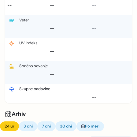
--
--
--
Veter
--
--
UV indeks
--
Sončno sevanje
--
Skupne padavine
--
Arhiv
24 ur
3 dni
7 dni
30 dni
Po meri