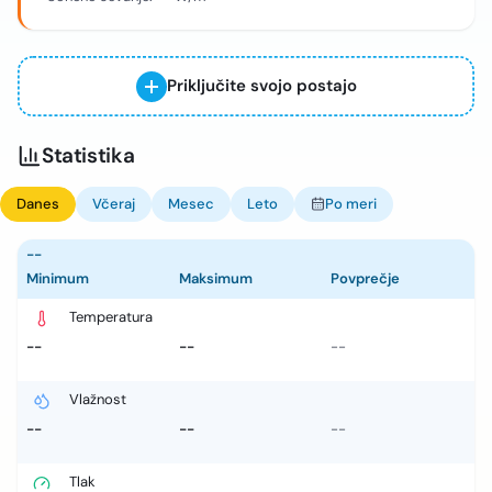
Priključite svojo postajo
Statistika
Danes
Včeraj
Mesec
Leto
Po meri
--
Minimum
Maksimum
Povprečje
Temperatura
--
--
--
Vlažnost
--
--
--
Tlak