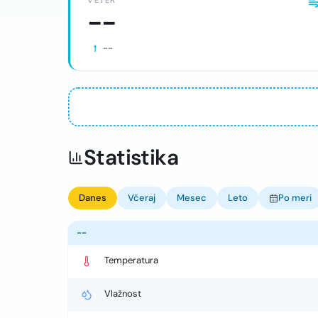
VETER
--
--
Statistika
Danes
Včeraj
Mesec
Leto
Po meri
--
Temperatura
Vlažnost