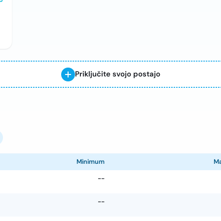
Priključite svojo postajo
Minimum
M
--
--