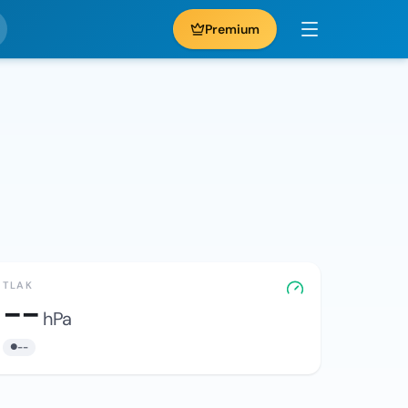
Premium
TLAK
--
hPa
--