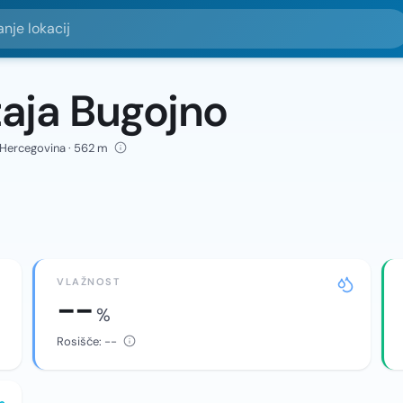
okacij
aja Bugojno
 Hercegovina · 562 m
VLAŽNOST
--
%
Rosišče:
--