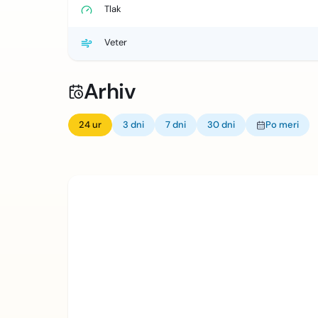
Tlak
Veter
Arhiv
24 ur
3 dni
7 dni
30 dni
Po meri