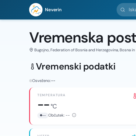
Iskanje l
Neverin
Vremenska post
Bugojno, Federation of Bosnia and Herzegovina, Bosna in
Vremenski podatki
Osveženo:
--
TEMPERATURA
--
°C
Občutek:
--
--