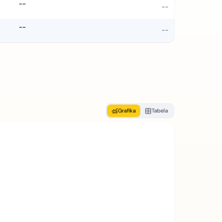
--
--
--
--
Grafika
Tabela