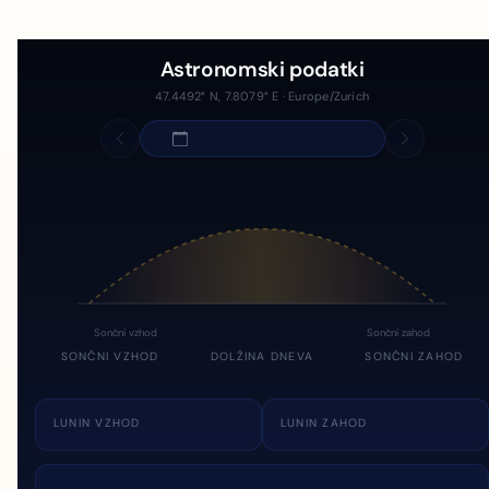
Astronomski podatki
47.4492° N, 7.8079° E · Europe/Zurich
Sončni vzhod
Sončni zahod
SONČNI VZHOD
DOLŽINA DNEVA
SONČNI ZAHOD
LUNIN VZHOD
LUNIN ZAHOD