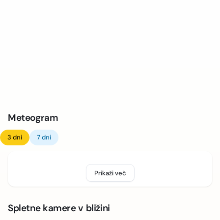
Meteogram
3 dni
7 dni
Prikaži več
Spletne kamere v bližini