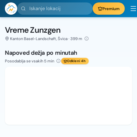
Iskanje lokacij
Premium
Vreme Zunzgen
Kanton Basel-Landschaft, Švica · 399 m
Napoved dežja po minutah
Posodablja se vsakih 5 min
Odkleni 4h