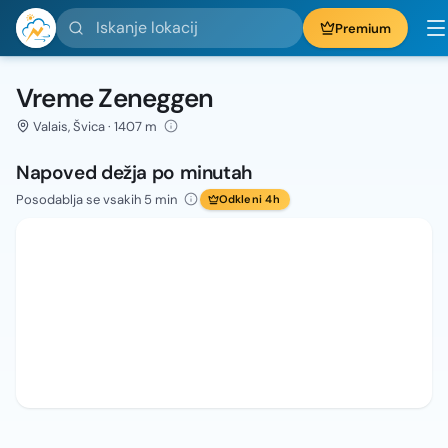
Iskanje lokacij
Premium
Vreme Zeneggen
Valais, Švica · 1407 m
Napoved dežja po minutah
Posodablja se vsakih 5 min
Odkleni 4h