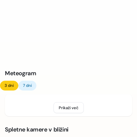
Meteogram
3 dni
7 dni
Prikaži več
Spletne kamere v bližini