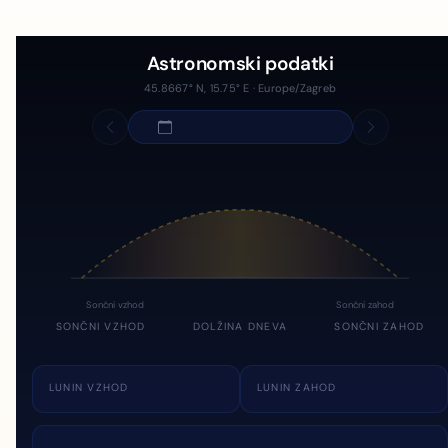
Astronomski podatki
45.8667° N, 15.75° E · Europe/Zagreb
Sončni vzhod
Sončni zahod
SONČNI VZHOD
DOLŽINA DNEVA
SONČNI ZAHOD
LUNIN VZHOD
LUNIN ZAHOD