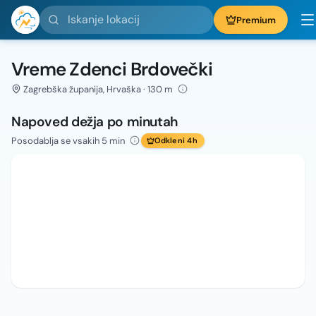
Iskanje lokacij
Premium
Vreme Zdenci Brdovečki
Zagrebška županija, Hrvaška · 130 m
Napoved dežja po minutah
Posodablja se vsakih 5 min
Odkleni 4h