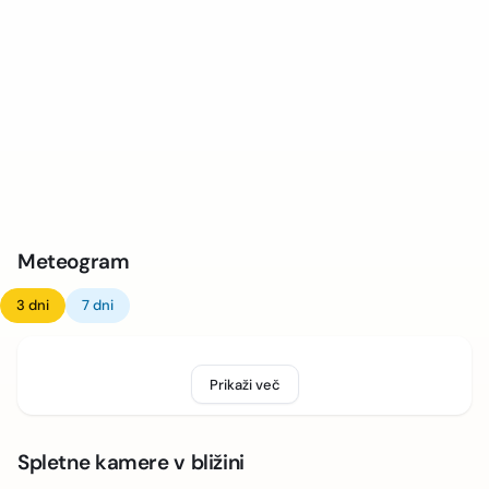
Meteogram
3 dni
7 dni
Prikaži več
Spletne kamere v bližini