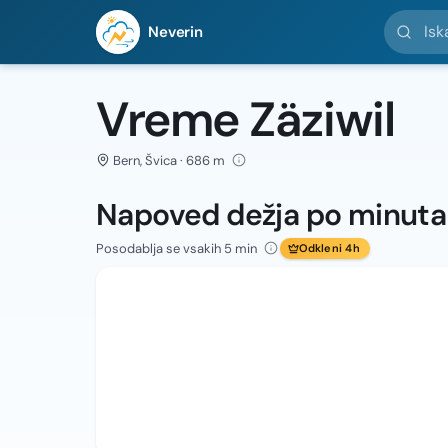
Iskanje l
Neverin
Vreme Zäziwil
Bern, Švica · 686 m
Napoved dežja po minut
Posodablja se vsakih 5 min
Odkleni 4h