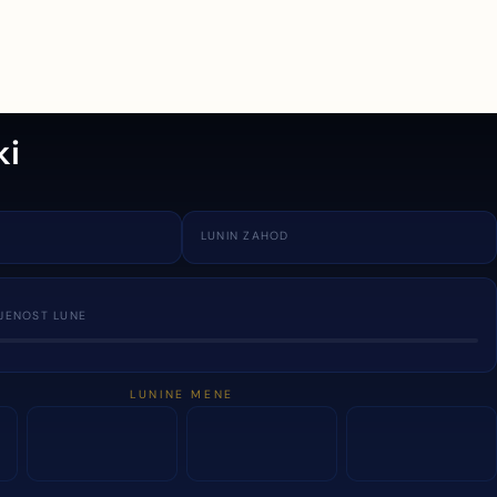
ki
LUNIN ZAHOD
JENOST LUNE
LUNINE MENE