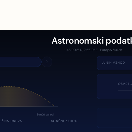
Astronomski podat
46.902° N, 7.6619° E · Europe/Zurich
LUNIN VZHOD
OSVETL
Sončni zahod
LŽINA DNEVA
SONČNI ZAHOD