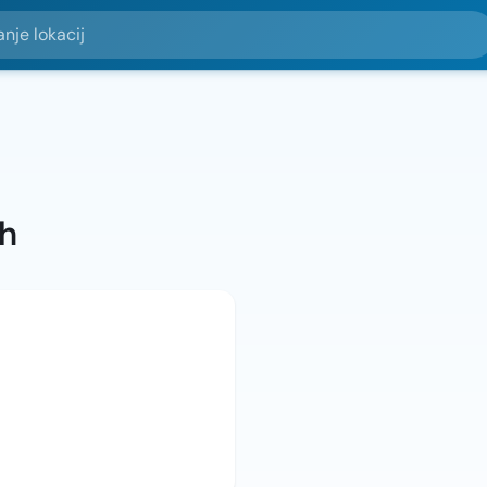
okacij
ah