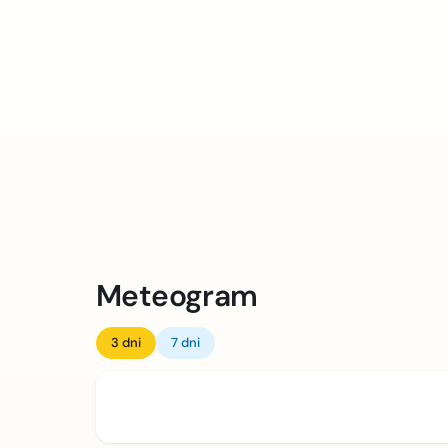
Meteogram
3 dni
7 dni