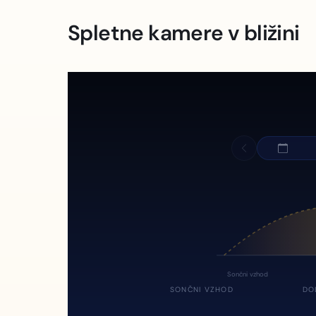
Spletne kamere v bližini
Sončni vzhod
SONČNI VZHOD
DO